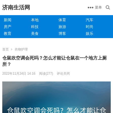
济南生活网
菜单
新闻
本地
体育
汽车
房产
科技
旅游
时尚
教育
美食
博客
娱乐
首页
衣物护理
仓鼠吹空调会死吗？怎么才能让仓鼠在一个地方上厕
所？
2022年11月24日 14:16
阅读
(277)
评论关闭