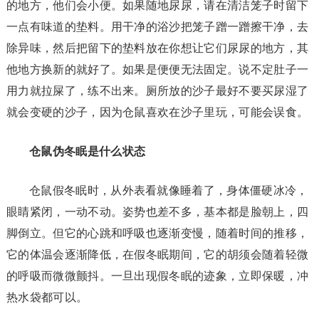
的地方，他们会小便。如果随地尿尿，请在清洁笼子时留下
一点有味道的垫料。用干净的浴沙把笼子蹭一蹭擦干净，去
除异味，然后把留下的垫料放在你想让它们尿尿的地方，其
他地方换新的就好了。如果是便便无法固定。说不定肚子一
用力就拉屎了，练不出来。厕所放的沙子最好不要买尿湿了
就会变硬的沙子，因为仓鼠喜欢在沙子里玩，可能会误食。
仓鼠伪冬眠是什么状态
仓鼠假冬眠时，从外表看就像睡着了，身体僵硬冰冷，
眼睛紧闭，一动不动。姿势也差不多，基本都是脸朝上，四
脚倒立。但它的心跳和呼吸也逐渐变慢，随着时间的推移，
它的体温会逐渐降低，在假冬眠期间，它的胡须会随着轻微
的呼吸而微微颤抖。一旦出现假冬眠的迹象，立即保暖，冲
热水袋都可以。