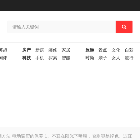
英超
房产
新房
装修
家居
旅游
景点
文化
自驾
测评
科技
手机
探索
智能
时尚
亲子
女人
流行
洁方法 电动窗帘的保养 1、不宜在阳光下曝晒，否则容易掉色。适宜