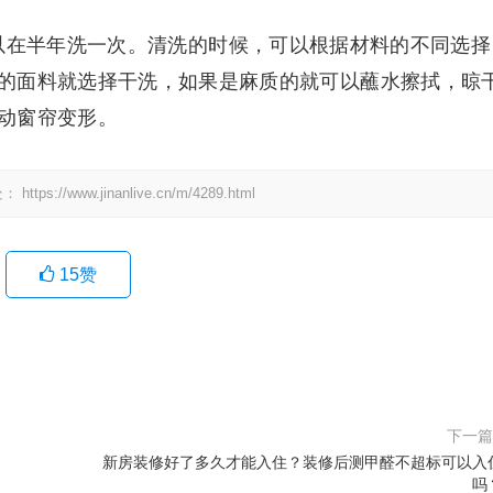
以在半年洗一次。清洗的时候，可以根据材料的不同选择
的面料就选择干洗，如果是麻质的就可以蘸水擦拭，晾
动窗帘变形。
处：
https://www.jinanlive.cn/m/4289.html
15
赞
下一
新房装修好了多久才能入住？装修后测甲醛不超标可以入
吗