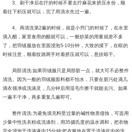
3、刷干净后在拧的时候不要去拧麻花来挤压水份，顺
着往下积压就可以，完了用清水先过一遍。
4、再清洗第2遍的时候，就是小窍门的时候了，在水里
滴入醋，家里食用的醋就可以，一般炒菜的用量就差不多
了，把羽绒服放在里面浸泡5-10分钟，大致的揉下，在晾的
时候注意，顺着纹路两手对着挤压就可以，悬挂晾干。
局部清洗:如果羽绒服只是局部脏一点，就大可不必整件
清洗。因为一般的羽绒服面料都不怕水，只要在脏污处滴几
滴衣领净或洗涤灵，几分钟后用湿毛巾擦干就能去污。如果
一遍不干净，再多重复几遍即可。
整件清洗:为避免填充料受过量的碱性物质侵蚀，可选用
少量中性洗衣粉或洗涤剂，用35摄氏度的温水调和，把衣物
完全浸泡于洗涤液中15分钟;把衣服放在置于洗涤盆中的洗