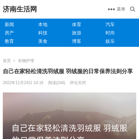
济南生活网
菜单
新闻
本地
体育
汽车
房产
科技
旅游
时尚
教育
美食
博客
娱乐
首页
衣物护理
自己在家轻松清洗羽绒服 羽绒服的日常保养法则分享
2022年11月24日 14:16
阅读
(244)
评论关闭