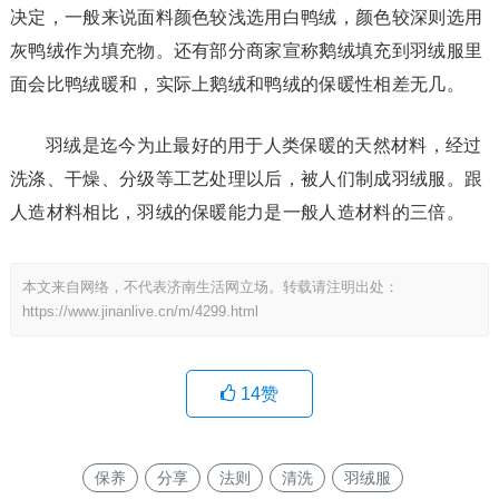
决定，一般来说面料颜色较浅选用白鸭绒，颜色较深则选用
灰鸭绒作为填充物。还有部分商家宣称鹅绒填充到羽绒服里
面会比鸭绒暖和，实际上鹅绒和鸭绒的保暖性相差无几。
羽绒是迄今为止最好的用于人类保暖的天然材料，经过
洗涤、干燥、分级等工艺处理以后，被人们制成羽绒服。跟
人造材料相比，羽绒的保暖能力是一般人造材料的三倍。
本文来自网络，不代表济南生活网立场。转载请注明出处：
https://www.jinanlive.cn/m/4299.html
14
赞
保养
分享
法则
清洗
羽绒服