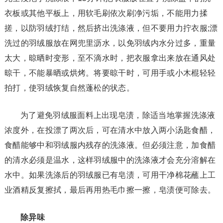
衣板或其他平板上，用软毛刷依次刷净污垢，不能用力揉
搓，以防羽绒打结，然后挤出洗涤液，但不要用力拧衣服;漂
洗过的羽绒服放在网兜里沥水，以免羽绒内水分过多，重量
太大，晾晒时变形，至不滴水时，把衣服拿出来放在通风处
晾干，不能暴晒或烘烤。将要晾干时，可用手或小木棍轻轻
拍打，使羽绒恢复自然蓬松的状态。
为了避免羽绒服面料上出现皂渍，除适当地掌握洗涤液
浓度外，在投漂了两次后，可在清水中放入两小汤匙食醋，
食醋能够中和羽绒服内残存的洗涤液。但必须注意，加食醋
的清水必须是温水，这样羽绒服中的洗涤液才会充分溶解在
水中。如果洗涤后的羽绒服已有皂渍，可用干净棉花蘸上工
业酒精反复擦拭，最后再用热毛巾擦一擦，皂渍便可除去。
除异味