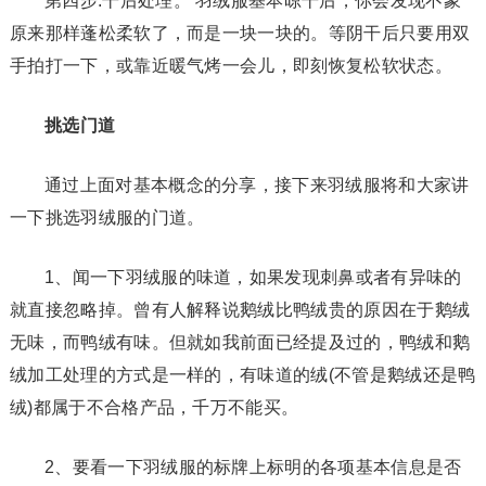
第四步:干后处理。 羽绒服基本晾干后，你会发现不象
原来那样蓬松柔软了，而是一块一块的。等阴干后只要用双
手拍打一下，或靠近暖气烤一会儿，即刻恢复松软状态。
挑选门道
通过上面对基本概念的分享，接下来羽绒服将和大家讲
一下挑选羽绒服的门道。
1、闻一下羽绒服的味道，如果发现刺鼻或者有异味的
就直接忽略掉。曾有人解释说鹅绒比鸭绒贵的原因在于鹅绒
无味，而鸭绒有味。但就如我前面已经提及过的，鸭绒和鹅
绒加工处理的方式是一样的，有味道的绒(不管是鹅绒还是鸭
绒)都属于不合格产品，千万不能买。
2、要看一下羽绒服的标牌上标明的各项基本信息是否