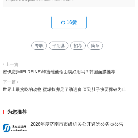
16
赞
专职
平阴县
招考
简章
上一篇
蜜伊恋(MIELREINE)蜂蜜维他命面膜好用吗？韩国面膜推荐
下一篇
世界上最贪吃的动物 蜜罐蚁卯足了劲进食 直到肚子快要撑破为止
为您推荐
2026年度济南市市级机关公开遴选公务员公告