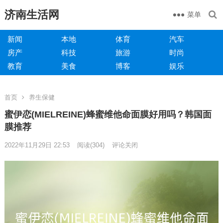
济南生活网
菜单
新闻
本地
体育
汽车
房产
科技
旅游
时尚
教育
美食
博客
娱乐
首页
养生保健
蜜伊恋(MIELREINE)蜂蜜维他命面膜好用吗？韩国面
膜推荐
2022年11月29日 22:53
阅读
(304)
评论关闭