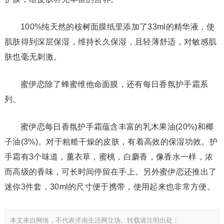
100%纯天然的桉树面膜纸里添加了33ml的精华液，使
肌肤得到深层保湿，维持长久保湿，且轻薄舒适，对敏感肌
肤也毫无刺激。
蜜伊恋除了蜂蜜维他命面膜，还有每日香氛护手霜系
列。
蜜伊恋每日香氛护手霜蕴含丰富的乳木果油(20%)和椰
子油(3%)。对于粗糙干燥的皮肤，有着高效的保湿功效。护
手霜有3个味道，薰衣草，蜜桃，白麝香，像香水一样，浓
而高级的香味，可长时间停留在手上。另外蜜伊恋还推出了
迷你3件套，30ml的尺寸便于携带，使用起来也非常方便。
本文来自网络，不代表济南生活网立场。转载请注明出处：