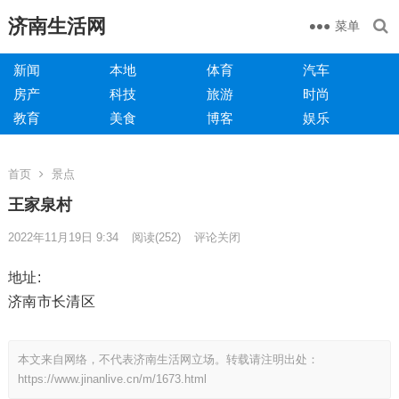
济南生活网
菜单
新闻
本地
体育
汽车
房产
科技
旅游
时尚
教育
美食
博客
娱乐
首页
景点
王家泉村
2022年11月19日 9:34
阅读
(252)
评论关闭
地址:
济南市长清区
本文来自网络，不代表济南生活网立场。转载请注明出处：
https://www.jinanlive.cn/m/1673.html