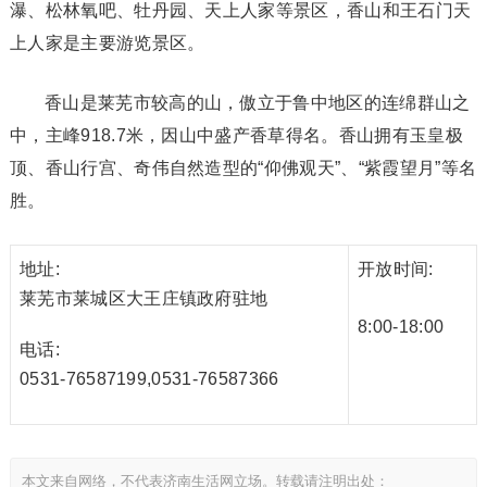
瀑、松林氧吧、牡丹园、天上人家等景区，香山和王石门天
上人家是主要游览景区。
香山是莱芜市较高的山，傲立于鲁中地区的连绵群山之
中，主峰918.7米，因山中盛产香草得名。香山拥有玉皇极
顶、香山行宫、奇伟自然造型的“仰佛观天”、“紫霞望月”等名
胜。
地址:
开放时间:
莱芜市莱城区大王庄镇政府驻地
8:00-18:00
电话:
0531-76587199,0531-76587366
本文来自网络，不代表济南生活网立场。转载请注明出处：