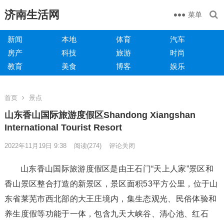
济南生活网
菜单
新闻
本地
体育
汽车
房产
科技
旅游
时尚
教育
美食
博客
娱乐
首页
景点
山东香山国际旅游度假区Shandong Xiangshan
International Tourist Resort
2022年11月19日 9:38
阅读
(274)
评论关闭
山东香山国际旅游度假区是由王石门“天上人家”景区和
香山景区整合打造的新景区，景区面积53平方公里，位于山
东省莱芜市西北部的大王庄境内，集生态观光、民俗体验和
养生度假等功能于一体，包含九天大峡谷、清心池、红石