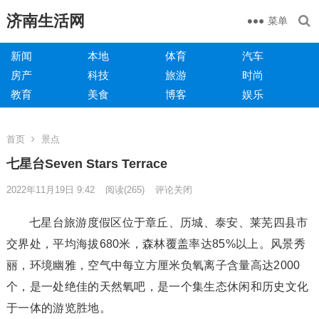
济南生活网
菜单
新闻
本地
体育
汽车
房产
科技
旅游
时尚
教育
美食
博客
娱乐
首页
景点
七星台Seven Stars Terrace
2022年11月19日 9:42
阅读
(265)
评论关闭
七星台旅游度假区位于章丘、历城、泰安、莱芜四县市
交界处，平均海拔680米，森林覆盖率达85%以上。风景秀
丽，环境幽雅，空气中每立方厘米负氧离子含量高达2000
个，是一处绝佳的天然氧吧，是一个集生态休闲和历史文化
于一体的游览胜地。