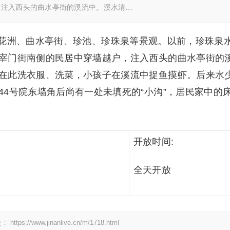
，注入西头的曲水亭街的溪流中。溪水清…
花洲、曲水亭街、珍池、珍珠泉等景观。以前，珍珠泉
宰门街南侧的民居中穿墙越户，注入西头的曲水亭街的
在此洗衣服、洗菜，小孩子在溪流中捉鱼摸虾。后来水
4号院东墙角后尚有一处未填死的“小沟”，居民家中的
开放时间:
全天开放
处：
https://www.jinanlive.cn/m/1718.html