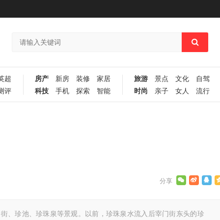
英超
房产
新房
装修
家居
旅游
景点
文化
自驾
测评
科技
手机
探索
智能
时尚
亲子
女人
流行
亭街、珍池、珍珠泉等景观。以前，珍珠泉水流入后宰门街东头的珍