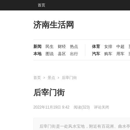
首页
济南生活网
新闻
民生
财经
热点
体育
女排
中超
本地
图说
县区
出行
汽车
购车
用车
首页
景点
后宰门街
后宰门街
2022年11月19日 9:42
阅读
(323)
评论关闭
后宰门街是一处风水宝地，附近有百花洲、曲水