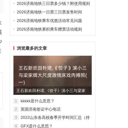
2026济南地铁三日票多少钱？附使用规则
2026济南地铁一日票三日票发售时间
2026济南地铁乘车优惠活动常见问题
水
2026济南地铁累积乘车赠票活动规则
溪
少
浏览最多的文章
床
王石新欢田朴珺,《饺子》演小三与梁家
辉大尺度激情床戏肉搏照(...
kkkkk是什么意思？
1
英国济南签证中心电话
2
2022山东各高校春季开学时间汇总（持
3
续更新）
GFX是什么意思？
4