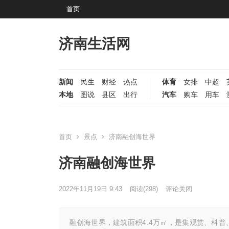
首页
济南生活网
新闻
民生
财经
热点
体育
女排
中超
本地
图说
县区
出行
汽车
购车
用车
首页
景点
济南融创海世界
济南融创海世界
2022年11月19日 9:43
阅读
(298)
评论关闭
融创海世界，建筑面积4.4万㎡，是集观赏、科