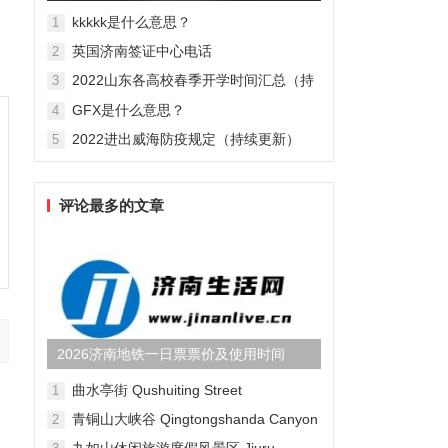
辉大尺度激情床戏肉搏照(...
kkkkk是什么意思？
1
英国济南签证中心电话
2
2022山东各高校春季开学时间汇总（持
3
续更新）
GFX是什么意思？
4
2022进出威海防疫规定（持续更新）
5
评论最多的文章
2026济南地铁一日票票价及使用时间
曲水亭街 Qushuiting Street
1
青铜山大峡谷 Qingtongshanda Canyon
2
九如山休闲旅游度假风景区 Jiuru