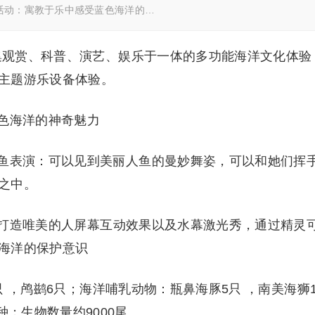
活动：寓教于乐中感受蓝色海洋的…
是集观赏、科普、演艺、娱乐于一体的多功能海洋文化体验
主题游乐设备体验。
色海洋的神奇魅力
鱼表演：可以见到美丽人鱼的曼妙舞姿，可以和她们挥
之中。
打造唯美的人屏幕互动效果以及水幕激光秀，通过精灵
海洋的保护意识
只 ，鸬鹚
6
只；海洋哺乳动物：瓶鼻海豚
5
只 ，南美海狮
种；生物数量约
9000
尾。