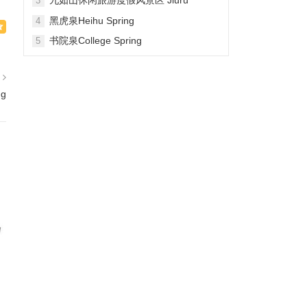
3
Mountain Waterfall Scenic Area
黑虎泉Heihu Spring
4
书院泉College Spring
5
篇
ng