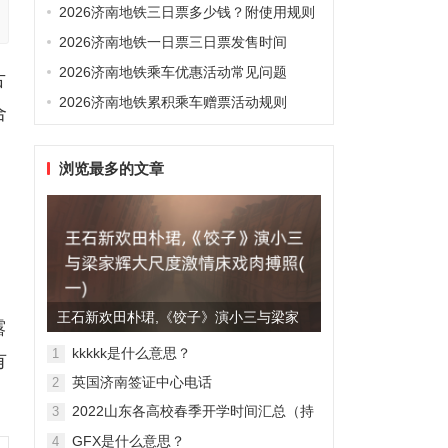
2026济南地铁三日票多少钱？附使用规则
2026济南地铁一日票三日票发售时间
2026济南地铁乘车优惠活动常见问题
古
2026济南地铁累积乘车赠票活动规则
合
浏览最多的文章
王石新欢田朴珺,《饺子》演小三与梁家
露
辉大尺度激情床戏肉搏照(...
kkkkk是什么意思？
1
有
英国济南签证中心电话
2
2022山东各高校春季开学时间汇总（持
3
续更新）
GFX是什么意思？
4