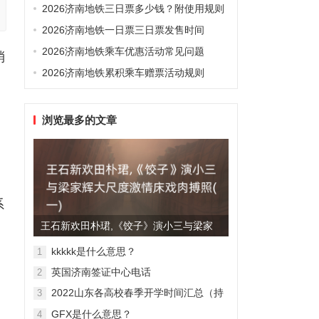
2026济南地铁三日票多少钱？附使用规则
2026济南地铁一日票三日票发售时间
2026济南地铁乘车优惠活动常见问题
消
2026济南地铁累积乘车赠票活动规则
浏览最多的文章
系
王石新欢田朴珺,《饺子》演小三与梁家
辉大尺度激情床戏肉搏照(...
kkkkk是什么意思？
1
英国济南签证中心电话
2
2022山东各高校春季开学时间汇总（持
3
续更新）
GFX是什么意思？
4