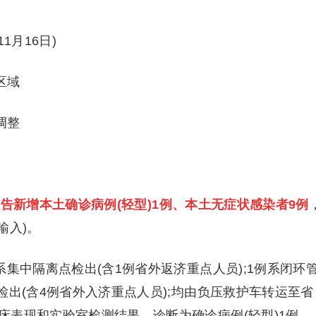
1月16日)
区域
调整
告新增本土确诊病例(轻型)1例、本土无症状感染者9例
输入)。
中隔离点检出(含1例省外返济重点人员);1例系闭环
检出(含4例省外入济重点人员);均由负压救护车转运至省
床表现和实验室检测结果，诊断为确诊病例(轻型)1例、