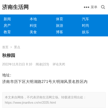
济南生活网
菜单
新闻
本地
体育
汽车
房产
科技
旅游
时尚
教育
美食
博客
娱乐
首页
景点
秋柳园
2022年11月21日 8:10
阅读
(223)
评论关闭
地址:
济南市历下区大明湖路271号大明湖风景名胜区内
本文来自网络，不代表济南生活网立场。转载请注明出处：
https://www.jinanlive.cn/m/2035.html