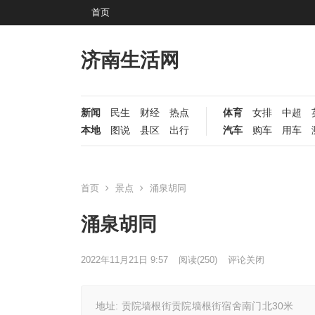
首页
济南生活网
新闻
民生
财经
热点
体育
女排
中超
本地
图说
县区
出行
汽车
购车
用车
首页
景点
涌泉胡同
涌泉胡同
2022年11月21日 9:57
阅读
(250)
评论关闭
地址: 贡院墙根街贡院墙根街宿舍南门北30米