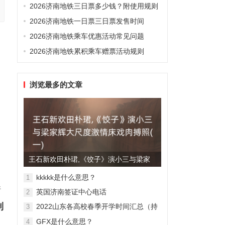
2026济南地铁三日票多少钱？附使用规则
2026济南地铁一日票三日票发售时间
2026济南地铁乘车优惠活动常见问题
2026济南地铁累积乘车赠票活动规则
浏览最多的文章
王石新欢田朴珺,《饺子》演小三与梁家
辉大尺度激情床戏肉搏照(...
kkkkk是什么意思？
1
情
英国济南签证中心电话
2
制
2022山东各高校春季开学时间汇总（持
3
续更新）
GFX是什么意思？
4