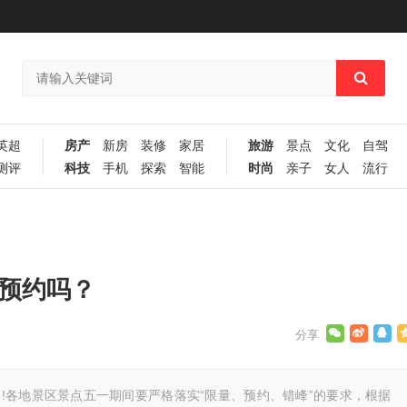
英超
房产
新房
装修
家居
旅游
景点
文化
自驾
测评
科技
手机
探索
智能
时尚
亲子
女人
流行
要预约吗？
!各地景区景点五一期间要严格落实“限量、预约、错峰”的要求，根据