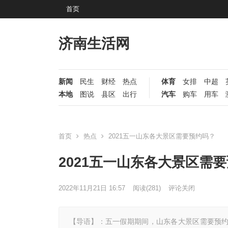
首页
济南生活网
新闻
民生
财经
热点
体育
女排
中超
本地
图说
县区
出行
汽车
购车
用车
首页
热点
2021五一山东各大景区需要预约吗？
2021五一山东各大景区需
2022年11月21日 16:57
阅读
(281)
评论关闭
【导语】：五一假期期间，山东各大景区需要预约