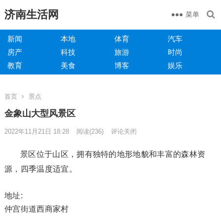
济南生活网
菜单
新闻
本地
体育
汽车
房产
科技
旅游
时尚
教育
美食
博客
娱乐
首页
景点
金象山大型风景区
2022年11月21日 18:28
阅读
(236)
评论关闭
景区位于山区，拥有独特的地形地貌和丰富的森林资
源，四季温度适宜。
地址:
仲宫街道西商家村