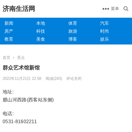
济南生活网
菜单
新闻
本地
体育
汽车
房产
科技
旅游
时尚
教育
美食
博客
娱乐
首页
景点
群众艺术馆新馆
2022年11月21日 22:58
阅读
(243)
评论关闭
地址:
腊山河西路(西客站东侧)
电话:
0531-81602211