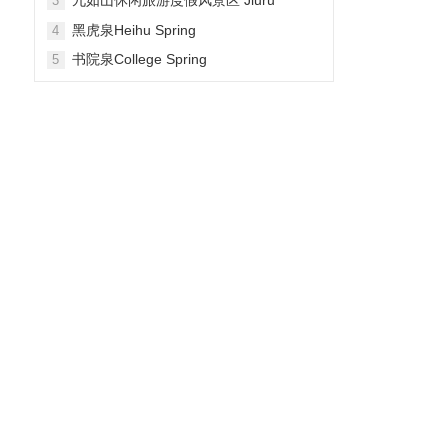
3
Mountain Waterfall Scenic Area
黑虎泉Heihu Spring
4
书院泉College Spring
5