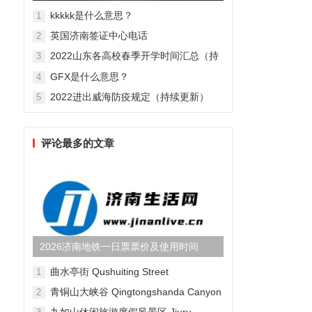
辉大尺度激情床戏肉搏照(...
kkkkk是什么意思？
1
英国济南签证中心电话
2
2022山东各高校春季开学时间汇总（持
3
续更新）
GFX是什么意思？
4
2022进出威海防疫规定（持续更新）
5
评论最多的文章
2026济南地铁一日票票价及使用时间
曲水亭街 Qushuiting Street
1
青铜山大峡谷 Qingtongshanda Canyon
2
九如山休闲旅游度假风景区 Jiuru