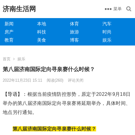
济南生活网
菜单
新闻
本地
体育
汽车
房产
科技
旅游
时尚
教育
美食
博客
娱乐
首页
娱乐
第八届济南国际定向寻泉赛什么时候？
2022年11月23日 15:11
阅读
(260)
评论关闭
【导语】：
根据当前疫情防控形势，原定于2022年9月18日
举办的第八届济南国际定向寻泉赛将延期举办，具体时间、
地点另行通知。
第八届济南国际定向寻泉赛什么时候？