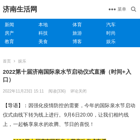
济南生活网
菜单
新闻
本地
体育
汽车
房产
科技
旅游
时尚
教育
美食
博客
娱乐
首页
娱乐
2022第十届济南国际泉水节启动仪式直播（时间+入
口）
2022年11月23日 15:11
阅读
(336)
评论关闭
【导语】：
因强化疫情防控的需要，今年的国际泉水节启动
仪式由线下转为线上进行。9月6日20:00，让我们相约线
上，一起畅享泉水的欢腾、节日的喜悦！