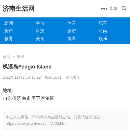
济南生活网
菜单
新闻
本地
体育
汽车
房产
科技
旅游
时尚
教育
美食
博客
娱乐
首页
景点
枫溪岛Fengxi Island
2022年11月23日 16:22
阅读
(237)
评论关闭
地址:
山东省济南市历下区沧园
本文来自网络，不代表济南生活网立场。转载请注明出处：
https://www.jinanlive.cn/m/2726.html