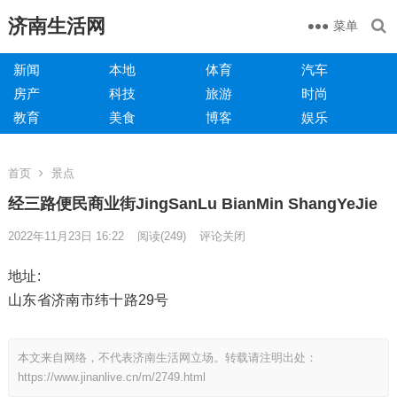
济南生活网
菜单
新闻
本地
体育
汽车
房产
科技
旅游
时尚
教育
美食
博客
娱乐
首页
景点
经三路便民商业街JingSanLu BianMin ShangYeJie
2022年11月23日 16:22
阅读
(249)
评论关闭
地址:
山东省济南市纬十路29号
本文来自网络，不代表济南生活网立场。转载请注明出处：
https://www.jinanlive.cn/m/2749.html