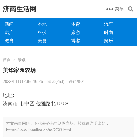
济南生活网
菜单
新闻
本地
体育
汽车
房产
科技
旅游
时尚
教育
美食
博客
娱乐
首页
景点
美华家园农场
2022年11月23日 16:26
阅读
(253)
评论关闭
地址:
济南市-市中区-俊雅路北100米
本文来自网络，不代表济南生活网立场。转载请注明出处：
https://www.jinanlive.cn/m/2793.html