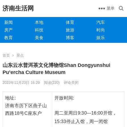
济南生活网
菜单
新闻
本地
体育
汽车
房产
科技
旅游
时尚
教育
美食
博客
娱乐
首页
景点
山东云水普洱茶文化博物馆Shan Dongyunshui
Pu’ercha Culture Museum
2022年11月23日 16:29
阅读
(220)
评论关闭
地址:
开放时间:
济南市历下区燕子山
周二至周日9:30—16:00开馆，
西路18号C座东户
15:33停止入馆，周一闭馆