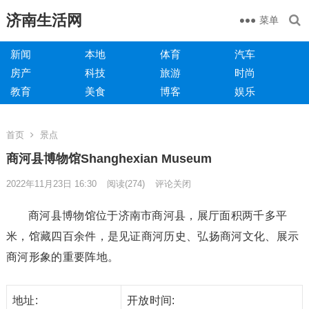
济南生活网
菜单
新闻
本地
体育
汽车
房产
科技
旅游
时尚
教育
美食
博客
娱乐
首页
景点
商河县博物馆Shanghexian Museum
2022年11月23日 16:30
阅读
(274)
评论关闭
商河县博物馆位于济南市商河县，展厅面积两千多平
米，馆藏四百余件，是见证商河历史、弘扬商河文化、展示
商河形象的重要阵地。
地址:
开放时间: