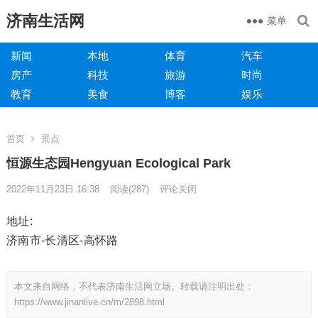
济南生活网
菜单
新闻
本地
体育
汽车
房产
科技
旅游
时尚
教育
美食
博客
娱乐
首页
景点
恒源生态园Hengyuan Ecological Park
2022年11月23日 16:38
阅读
(287)
评论关闭
地址:
济南市-长清区-高怀路
本文来自网络，不代表济南生活网立场。转载请注明出处：
https://www.jinanlive.cn/m/2898.html