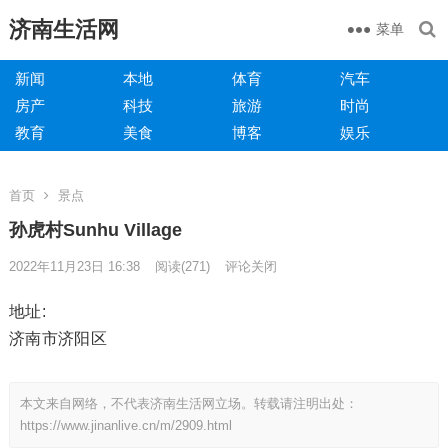
济南生活网
菜单
新闻
本地
体育
汽车
房产
科技
旅游
时尚
教育
美食
博客
娱乐
首页
景点
孙虎村Sunhu Village
2022年11月23日 16:38
阅读
(271)
评论关闭
地址:
济南市济阳区
本文来自网络，不代表济南生活网立场。转载请注明出处：
https://www.jinanlive.cn/m/2909.html