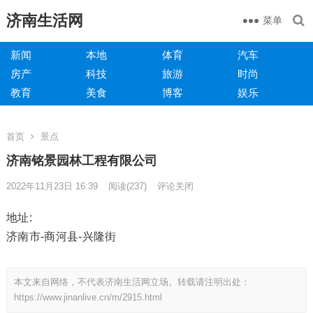
济南生活网
菜单
新闻
本地
体育
汽车
房产
科技
旅游
时尚
教育
美食
博客
娱乐
首页
景点
济南铭景园林工程有限公司
2022年11月23日 16:39
阅读
(237)
评论关闭
地址:
济南市-商河县-兴隆街
本文来自网络，不代表济南生活网立场。转载请注明出处：
https://www.jinanlive.cn/m/2915.html