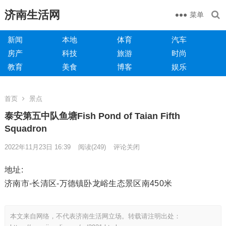
济南生活网
菜单
新闻
本地
体育
汽车
房产
科技
旅游
时尚
教育
美食
博客
娱乐
首页
景点
泰安第五中队鱼塘Fish Pond of Taian Fifth
Squadron
2022年11月23日 16:39
阅读
(249)
评论关闭
地址:
济南市-长清区-万德镇卧龙峪生态景区南450米
本文来自网络，不代表济南生活网立场。转载请注明出处：