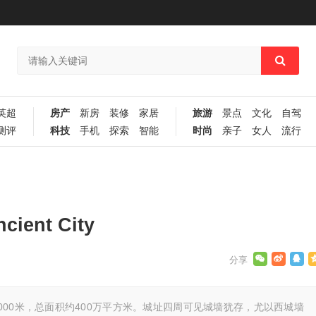
英超
房产
新房
装修
家居
旅游
景点
文化
自驾
测评
科技
手机
探索
智能
时尚
亲子
女人
流行
ient City
00米，总面积约400万平方米。城址四周可见城墙犹存，尤以西城墙