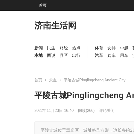
首页
济南生活网
新闻
民生
财经
热点
体育
女排
中超
本地
图说
县区
出行
汽车
购车
用车
首页
景点
平陵古城Pinglingcheng Ancient City
平陵古城Pinglingcheng Anc
2022年11月23日 16:40
阅读
(266)
评论关闭
平陵古城位于章丘区，城址略呈方形，边长各约20