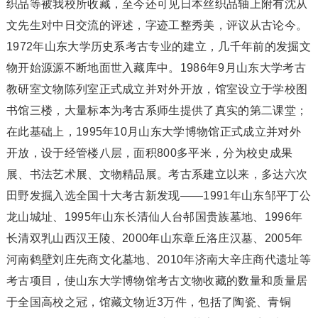
织品等被我校所收藏，至今还可见日本丝织品轴上附有沈从
文先生对中日交流的评述，字迹工整秀美，评议从古论今。
1972年山东大学历史系考古专业的建立，几千年前的发掘文
物开始源源不断地面世入藏库中。1986年9月山东大学考古
教研室文物陈列室正式成立并对外开放，馆室设立于学校图
书馆三楼，大量标本为考古系师生提供了真实的第二课堂；
在此基础上，1995年10月山东大学博物馆正式成立并对外
开放，设于经管楼八层，面积800多平米，分为校史成果
展、书法艺术展、文物精品展。考古系建立以来，多达六次
田野发掘入选全国十大考古新发现——1991年山东邹平丁公
龙山城址、1995年山东长清仙人台邿国贵族墓地、1996年
长清双乳山西汉王陵、2000年山东章丘洛庄汉墓、2005年
河南鹤壁刘庄先商文化墓地、2010年济南大辛庄商代遗址等
考古项目，使山东大学博物馆考古文物收藏的数量和质量居
于全国高校之冠，馆藏文物近3万件，包括了陶瓷、青铜