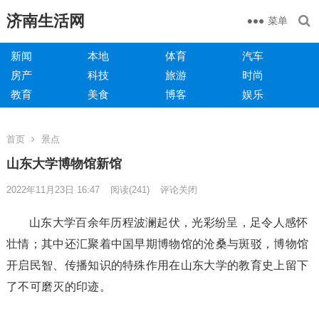
济南生活网
菜单
新闻
本地
体育
汽车
房产
科技
旅游
时尚
教育
美食
博客
娱乐
首页
景点
山东大学博物馆新馆
2022年11月23日 16:47
阅读
(241)
评论关闭
山东大学百余年历程波澜起伏，光彩纷呈，足令人感怀
壮情；其中还汇聚着中国早期博物馆的沧桑与斑驳，博物馆
开启民智、传播知识的特殊作用在山东大学的教育史上留下
了不可磨灭的印迹。