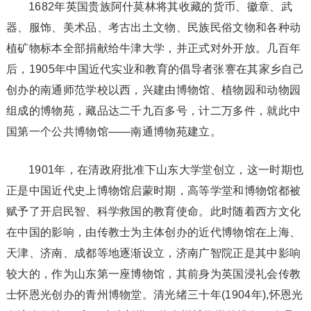
1682年英国贵族阿什莫林将其收藏的货币、徽章、武
器、服饰、美术品、考古出土文物、民族民俗文物和各种动
植矿物标本全部捐献给牛津大学，并正式对外开放。几百年
后，1905年中国近代实业和教育的倡导者张謇在其家乡自己
创办的南通师范学校以西，兴建由博物馆、植物园和动物园
组成的博物苑，藏品达二千九百多号，计二万多件，就此中
国第一个公共博物馆——南通博物苑建立。
1901年，在清政府批准下山东大学堂创立，这一时期也
正是中国近代史上博物馆启蒙时期，高等学堂和博物馆都被
赋予了开启民智、科学救国的教育使命。此时随着西方文化
在中国的影响，由传教士为主体创办的近代博物馆在上海、
天津、济南、成都等地逐渐设立，济南广智院正是其中影响
较大的，作为山东第一座博物馆，其前身为英国浸礼会传教
士怀恩光创办的青州博物堂。
清光绪三十年(1904年),怀恩光