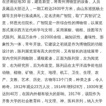
在济南征地30 亩，建造新堂，将青州博物堂的设备、人员
及藏品大部迁入，一期工程达2400平方米，由山东巡抚杨士
骧等主持举行落成典礼，定名济南广智院，取“广其智识”之
意，怀恩光任院长。广智院是一所综合性的博物馆，以展览
形式展示西方近代科学与文明，采用展橱、镜框、挂图等方
式陈列。展品万余件，分2000余组，融知识性、趣味性、形
象性为一体，常年开放。它建设之初就是作为博物院的功能
设计的，陈列展览室有高大的空间，又有较长的连续展带，
室内空间开阔敞朗，通顺紧凑，正面为陈列室，左为阅览
室，右为研究所，后为布道堂。陈列品在太平洋战争前包括
动物、植物、矿物、天文、地理、机工、卫生、生理、农
产、文教、艺术、历史、古物等13个门类，种类之多，令人
称奇。1912年观众23万人次，1914年增到28万，1930年更
达到40万，在国内外都有较大的影响。1917年，该院作为
齐鲁大学的社会教育科，与文理、神、医科并列，纳入大学