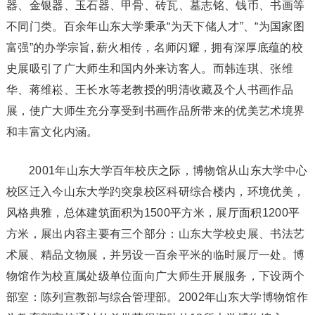
器、金银器、玉石器、甲骨、砖瓦、墓志铭、钱币、书画等
不同门类。百余年山东大学秉承“为天下储人才”、“为国家图
富强”的办学宗旨, 薪火相传，名师闪耀，拥有深厚底蕴的校
史展吸引了广大师生和国内外来访客人。而韩连琪、张维
华、蒋维崧、王长水等老教授的明清收藏及个人书画作品
展，使广大师生充分享受到书画作品所带来的优美艺术境界
和丰富文化内涵。
2001年山东大学百年校庆之际，博物馆从山东大学中心
校区迁入今山东大学趵突泉校区科研综合楼内，环境优美，
风格典雅，总体建筑面积为1500平方米，展厅面积1200平
方米，展出内容主要有三个部分：山东大学校史展、书法艺
术展、精品文物展，并另设一百余平米的临时展厅一处。博
物馆作为校直属处级单位面向广大师生开展服务，下设两个
部室：陈列宣教部与综合管理部。2002年山东大学博物馆作