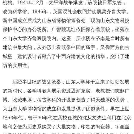
机构。1941年12月，太平洋战争爆发，该院被日军接管，
改为科学馆。1946年，英国浸礼会收回并使脱离齐鲁大学。
新中国成立后成为山东省博物馆筹备处，现为山东文物科技
保护中心的办公场所。广智院现址依旧保存着原貌，坐落在
今山东大学齐鲁医院院内。这座二层小楼在济南是当时所有
建筑中最大的，从外形上看既像中国的庙宇，又像西方的古
城堡，建筑设计者融合了中西方建筑文化的精华，突出了建
筑的实用性。
历经半世纪的战乱沧桑，山东大学终于迎来了勃勃发展
的新时代，各学科教育展示资源逐渐充实，老教授们志趣广
博、收藏丰厚，考古学科的开设更创造了得天独厚的优势，
为山东大学博物馆的成立和发展提供了优越条件。早在上世
纪50年代，曾于30年代在我校任教的沈从文先生利用在北京
地利之便为历史系购买了大批文物，珍贵的陶瓷器、字画丝