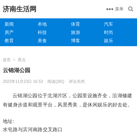
济南生活网
菜单
新闻
本地
体育
汽车
房产
科技
旅游
时尚
教育
美食
博客
娱乐
首页
景点
云锦湖公园
2022年11月23日 16:53
阅读
(291)
评论关闭
云锦湖公园位于北湖片区，公园里设施齐全，沿湖修建
有健身步道和观景平台，风景秀美，是休闲娱乐的好去处。
地址:
水屯路与滨河南路交叉路口