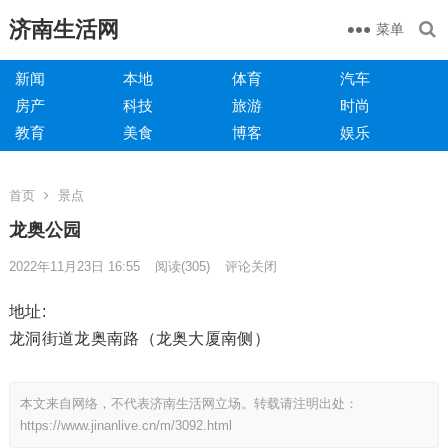
济南生活网
菜单
新闻
本地
体育
汽车
房产
科技
旅游
时尚
教育
美食
博客
娱乐
首页
景点
龙奥公园
2022年11月23日 16:55
阅读
(305)
评论关闭
地址:
龙洞街道龙奥南路（龙奥大厦南侧）
本文来自网络，不代表济南生活网立场。转载请注明出处：
https://www.jinanlive.cn/m/3092.html