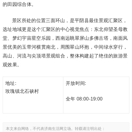
的田园综合体。
景区所处的位置三面环山，是平阴县最佳景观汇聚区，
选址地域更是这个汇聚区的中心视觉焦点：东北仰望圣母教
堂、梦幻宇宙星空乐园，西南远眺翠屏山多佛古塔，南面风
景优美的玉带河横贯南北，周围翠山环抱，中间绿水穿行，
高山、河流与尖顶塔景观组合，整体构建起了绝佳的旅游景
观效果。
地址:
开放时间:
玫瑰镇北石硖村
全年 08:00-19:00
本文来自网络，不代表济南生活网立场。转载请注明出处：