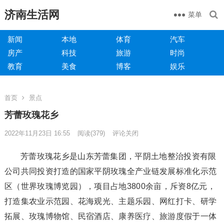
济南生活网
菜单
新闻
本地
体育
汽车
房产
科技
旅游
时尚
教育
美食
博客
娱乐
首页
景点
芳蕾玫瑰花乡
2022年11月23日 16:55
阅读
(379)
评论关闭
芳蕾玫瑰花乡是山东芳蕾集团，平阴土地整治投资有限
公司共同投资打造的国家平阴玫瑰全产业链发展标准化示范
区（世界玫瑰博览园），项目占地3800余亩，斥资8亿元，
打造集农业示范园、花海观光、主题乐园、网红打卡、研学
拓展、玫瑰博物馆、民宿酒店、康养医疗、旅游度假于一体