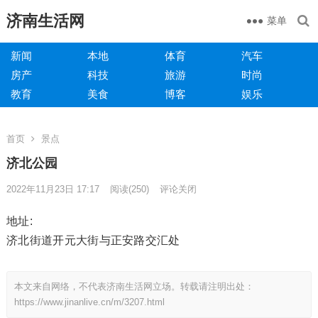
济南生活网
菜单
新闻
本地
体育
汽车
房产
科技
旅游
时尚
教育
美食
博客
娱乐
首页
景点
济北公园
2022年11月23日 17:17
阅读
(250)
评论关闭
地址:
济北街道开元大街与正安路交汇处
本文来自网络，不代表济南生活网立场。转载请注明出处：
https://www.jinanlive.cn/m/3207.html