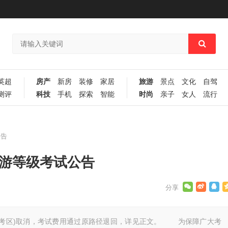
英超
房产
新房
装修
家居
旅游
景点
文化
自驾
测评
科技
手机
探索
智能
时尚
亲子
女人
流行
公告
导游等级考试公告
山东考区)取消，考试费用通过原路径退回，详见正文。 为保障广大考