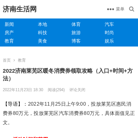
济南生活网
菜单
新闻
本地
体育
汽车
房产
科技
旅游
时尚
教育
美食
博客
娱乐
首页
教育
2022济南莱芜区暖冬消费券领取攻略（入口+时间+方
法）
2022年11月23日 18:30
阅读
(294)
评论关闭
【导语】：
2022年11月25日上午9:00，投放莱芜区惠民消
费券80万元，投放莱芜区汽车消费券80万元，具体面值见正
文。