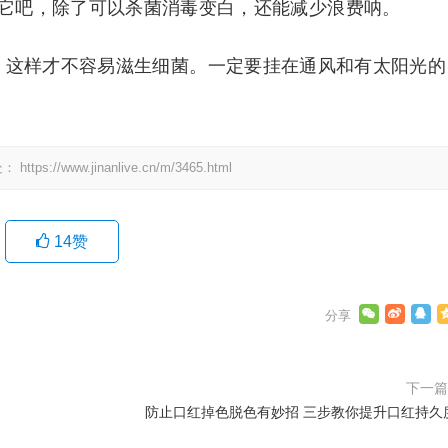
它吧，除了可以杀菌消毒变白，还能减少浪费呐。
，这样才不容易滋生细菌。一定要挂在通风和有太阳光的
处：
https://www.jinanlive.cn/m/3465.html
14
赞
下一
防止口红掉色脱色有妙招 三步教你提升口红持久