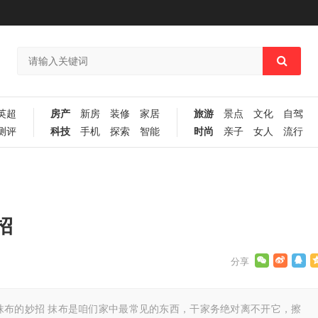
英超
房产
新房
装修
家居
旅游
景点
文化
自驾
测评
科技
手机
探索
智能
时尚
亲子
女人
流行
招
抹布的妙招 抹布是咱们家中最常见的东西，干家务绝对离不开它，擦