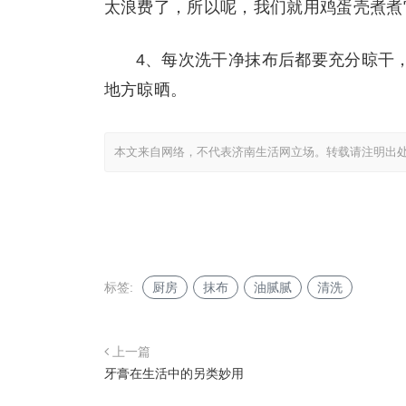
太浪费了，所以呢，我们就用鸡蛋壳煮煮
4、每次洗干净抹布后都要充分晾干
地方晾晒。
本文来自网络，不代表济南生活网立场。转载请注明出
标签:
厨房
抹布
油腻腻
清洗
上一篇
牙膏在生活中的另类妙用