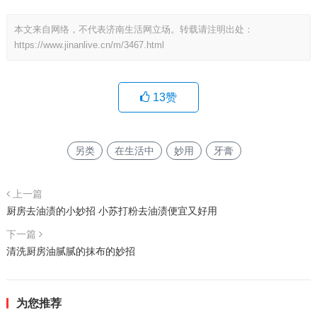
本文来自网络，不代表济南生活网立场。转载请注明出处：
https://www.jinanlive.cn/m/3467.html
13
赞
另类
在生活中
妙用
牙膏
上一篇
厨房去油渍的小妙招 小苏打粉去油渍便宜又好用
下一篇
清洗厨房油腻腻的抹布的妙招
为您推荐