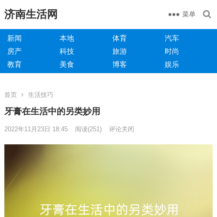
济南生活网
菜单
新闻
本地
体育
汽车
房产
科技
旅游
时尚
教育
美食
博客
娱乐
首页
生活技巧
牙膏在生活中的另类妙用
2022年11月23日 18:45
阅读
(251)
评论关闭