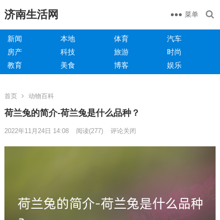
济南生活网
菜单
新闻
本地
体育
汽车
房产
科技
旅游
时尚
教育
美食
博客
娱乐
首页
动物百科
荷兰兔的简介-荷兰兔是什么品种？
2022年11月24日 14:08
阅读
(277)
评论关闭