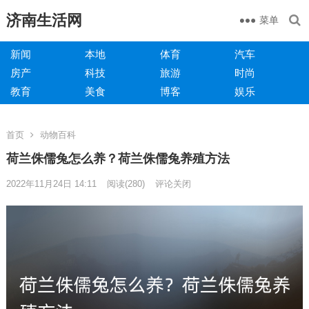
济南生活网
菜单
新闻
本地
体育
汽车
房产
科技
旅游
时尚
教育
美食
博客
娱乐
首页
动物百科
荷兰侏儒兔怎么养？荷兰侏儒兔养殖方法
2022年11月24日 14:11
阅读
(280)
评论关闭