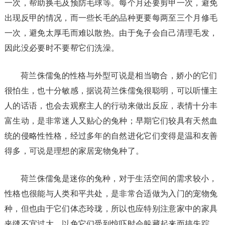
一次，帮助换毛及预防毛球等。每个月还要剪甲一次，避免
出现反甲的情况，而一些长毛的品种更要每两至三个月修毛
一次，避免太厚毛而难以散热。由于兔子会自己清理毛发，
因此没必要时不要帮它们洗澡。
荷兰侏儒兔的性格与外型可说是相当吻合，娇小的它们
很怕生，也十分敏感，据说荷兰侏儒兔很聪明，可以听懂主
人的话语，也会去观察主人的行动来做出反应，表情十分丰
富生动，是非常迷人又贴心的兔种；早期它们较具有天然血
统的侵略性性格，经过多年的自然进化它们变得是温和友善
得多，可说是理想的家居宠物兔种了。
荷兰侏儒兔是迷你的兔种，对于生活空间的需求较小，
性格也很能与人类和平共处，是非常合适做为入门的宠物兔
种，但也由于它们体态玲珑，所以也应特别注意家中的家具
夹缝不宜过大，以免它们受到惊吓时会躲藏起来而搞失踪，