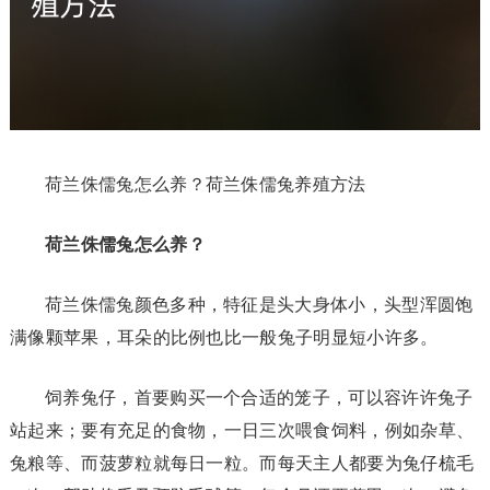
荷兰侏儒兔怎么养？荷兰侏儒兔养殖方法
荷兰侏儒兔怎么养？
荷兰侏儒兔颜色多种，特征是头大身体小，头型浑圆饱
满像颗苹果，耳朵的比例也比一般兔子明显短小许多。
饲养兔仔，首要购买一个合适的笼子，可以容许许兔子
站起来；要有充足的食物，一日三次喂食饲料，例如杂草、
兔粮等、而菠萝粒就每日一粒。而每天主人都要为兔仔梳毛