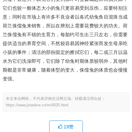
它们也较一般体态大小的兔只更容易受到压伤，应要特别注
意；同时在市场上有许多不良业者以各式幼兔鱼目混珠当成
荷兰侏儒兔来销售，所以在辨别上需要花费较大的功夫。荷
兰侏儒兔有不错的生育力，每胎约可生出三只左右，但需要
提供适当的养育空间，不然较容易因神经紧张而发生母亲吃
小孩的事件；清洁的部份固定的擦拭它们，每二或三月以温
水为它们洗澡即可，它们除了幼兔时期体质较弱外，其他时
期都是非常健康，随着体型的变大，侏儒兔的体质也会慢慢
变强。
本文来自网络，不代表济南生活网立场。转载请注明出处：
https://www.jinanlive.cn/m/4025.html
19
赞