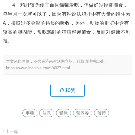
4、鸡肝较为便宜而且猫猫爱吃，但做好别经常喂食，
每半月一次就可以了，因为有种说法鸡肝中有大量的维生素
A，摄取过多会影响钙质的吸收，另外，动物的肝脏中含有
较高的胆固醇，常吃鸡肝的猫猫容易偏食，反而对健康不利
哦。
本文来自网络，不代表济南生活网立场。转载请注明出处：
https://www.jinanlive.cn/m/4027.html
10
赞
事项
注意
猫咪
营养餐
薄荷
上一篇