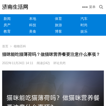
济南生活网
菜单
新闻
本地
体育
汽车
房产
科技
旅游
时尚
教育
美食
博客
娱乐
首页
植物百科
猫咪能吃猫薄荷吗？做猫咪营养餐要注意什么事项？
2022年11月24日 14:11
阅读
(242)
评论关闭