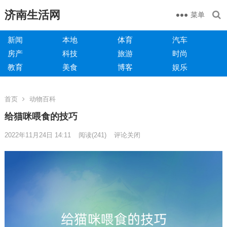
济南生活网
菜单
新闻
本地
体育
汽车
房产
科技
旅游
时尚
教育
美食
博客
娱乐
首页
动物百科
给猫咪喂食的技巧
2022年11月24日 14:11
阅读
(241)
评论关闭