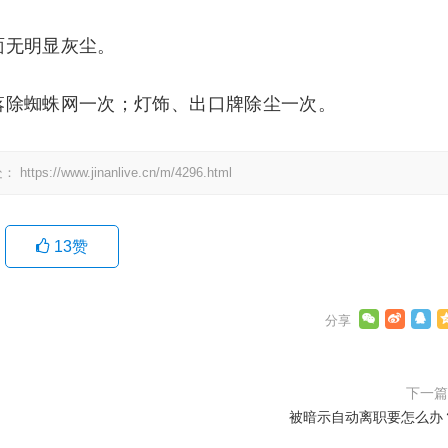
面无明显灰尘。
落除蜘蛛网一次；灯饰、出口牌除尘一次。
处：
https://www.jinanlive.cn/m/4296.html
13
赞
下一
被暗示自动离职要怎么办