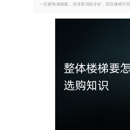
一定要饱满细腻，光泽莹润的才好，而且楼梯不