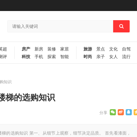
英超
房产
新房
装修
家居
旅游
景点
文化
自驾
测评
科技
手机
探索
智能
时尚
亲子
女人
流行
购知识
楼梯的选购知识
楼梯的选购知识 第一、从细节上观察，细节决定品质。 首先看漆面，