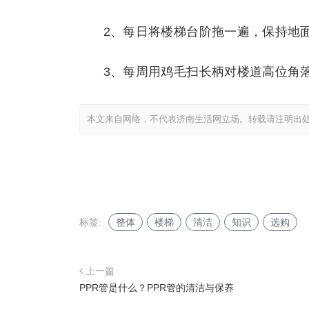
2、每日将楼梯台阶拖一遍，保持地
3、每周用鸡毛扫长柄对楼道高位角
本文来自网络，不代表济南生活网立场。转载请注明出
标签:
整体
楼梯
清洁
知识
选购
上一篇
PPR管是什么？PPR管的清洁与保养