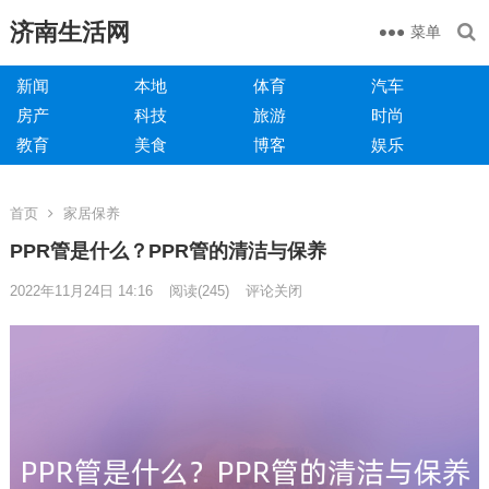
济南生活网
菜单
新闻
本地
体育
汽车
房产
科技
旅游
时尚
教育
美食
博客
娱乐
首页
家居保养
PPR管是什么？PPR管的清洁与保养
2022年11月24日 14:16
阅读
(245)
评论关闭