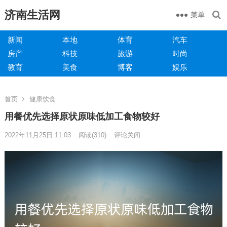
济南生活网
菜单
新闻
本地
体育
汽车
房产
科技
旅游
时尚
教育
美食
博客
娱乐
首页
健康饮食
用餐优先选择原状原味低加工食物较好
2022年11月25日 11:03
阅读
(310)
评论关闭