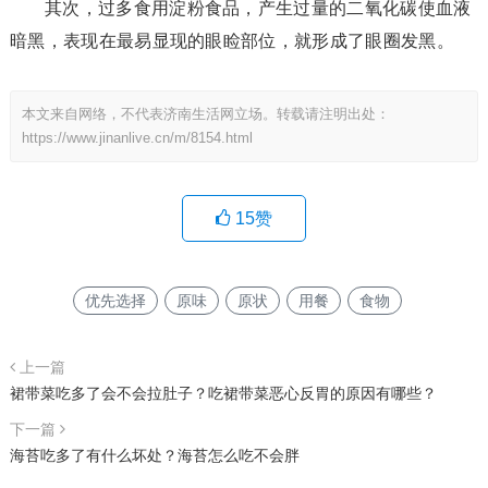
其次，过多食用淀粉食品，产生过量的二氧化碳使血液
暗黑，表现在最易显现的眼睑部位，就形成了眼圈发黑。
本文来自网络，不代表济南生活网立场。转载请注明出处：
https://www.jinanlive.cn/m/8154.html
15
赞
优先选择
原味
原状
用餐
食物
上一篇
裙带菜吃多了会不会拉肚子？吃裙带菜恶心反胃的原因有哪些？
下一篇
海苔吃多了有什么坏处？海苔怎么吃不会胖