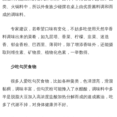
类、火锅料中，所以外食族少碰摆在桌上由劣质酱料调和而
成的调味料。
专家建议，若希望口味有变化，不妨多吃使用天然辛香
料调味出来的菜肴，如九层塔、香菜、柠檬、韭菜、迷迭
香、郁金香粉、巴西里、薄荷叶，除了增添香味外，还能摄
取到维生素、矿物质、植物化色素，一举数得。
少吃勾芡食物
很多人爱吃勾芡食物，比如各种羹类，色泽漂亮，滑溜
黏稠，调味丰富，但勾芡粉可能搀入了水醋酸，调味料中多
半是脱脂大豆加入高浓度盐酸加热分解而成的速成酱油，吃
多了代谢不掉，对身体健康并不好。